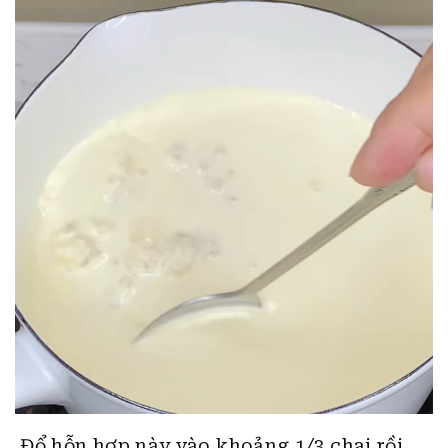
Đổ hỗn hợp này vào khoảng 1/3 chai rồi