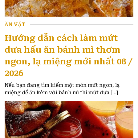
ĂN VẶT
Hướng dẫn cách làm mứt
dưa hấu ăn bánh mì thơm
ngon, lạ miệng mới nhất 08 /
2026
Nếu bạn đang tìm kiếm một món mứt ngon, lạ
miệng để ăn kèm với bánh mì thì mứt dưa […]