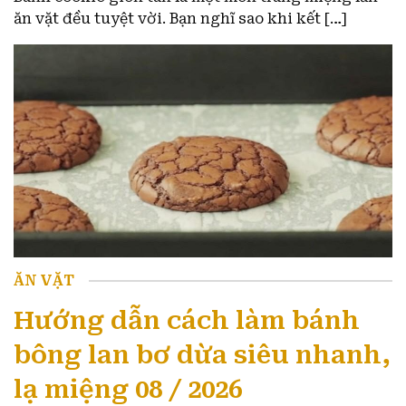
ăn vặt đều tuyệt vời. Bạn nghĩ sao khi kết […]
ĂN VẶT
Hướng dẫn cách làm bánh
bông lan bơ dừa siêu nhanh,
lạ miệng 08 / 2026