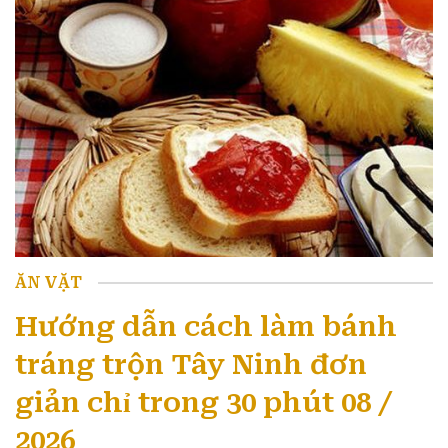
ĂN VẶT
Hướng dẫn cách làm bánh
tráng trộn Tây Ninh đơn
giản chỉ trong 30 phút 08 /
2026