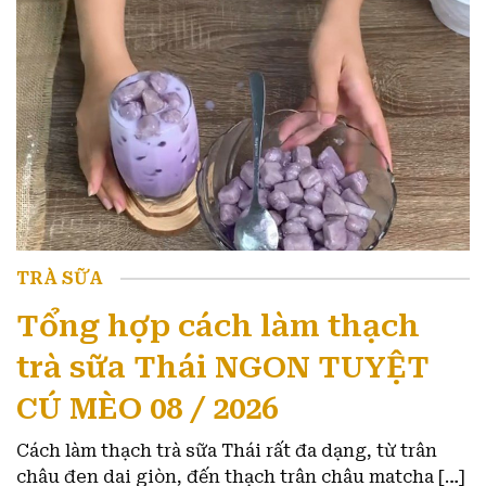
TRÀ SỮA
Tổng hợp cách làm thạch
trà sữa Thái NGON TUYỆT
CÚ MÈO 08 / 2026
Cách làm thạch trà sữa Thái rất đa dạng, từ trân
châu đen dai giòn, đến thạch trân châu matcha […]