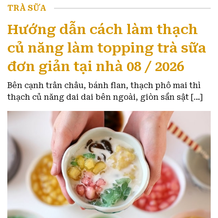
TRÀ SỮA
Hướng dẫn cách làm thạch
củ năng làm topping trà sữa
đơn giản tại nhà 08 / 2026
Bên cạnh trân châu, bánh flan, thạch phô mai thì
thạch củ năng dai dai bên ngoài, giòn sần sật […]