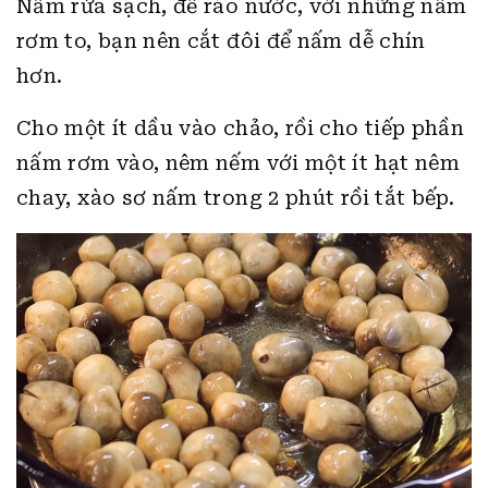
Nấm rửa sạch, để ráo nước, với những nấm
rơm to, bạn nên cắt đôi để nấm dễ chín
hơn.
Cho một ít dầu vào chảo, rồi cho tiếp phần
nấm rơm vào, nêm nếm với một ít hạt nêm
chay, xào sơ nấm trong 2 phút rồi tắt bếp.