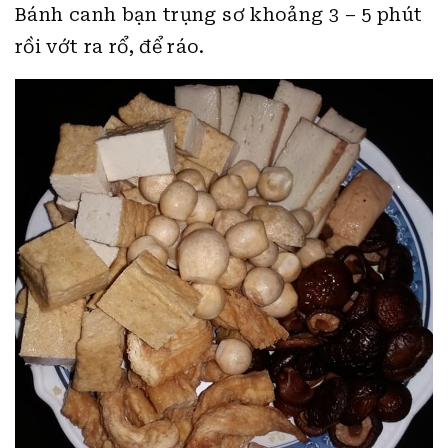
Bánh canh bạn trụng sơ khoảng 3 – 5 phút
rồi vớt ra rổ, để ráo.