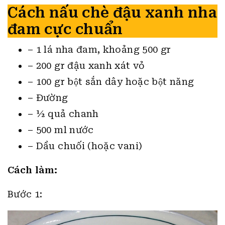
Cách nấu chè đậu xanh nha
đam cực chuẩn
– 1 lá nha đam, khoảng 500 gr
– 200 gr đậu xanh xát vỏ
– 100 gr bột sắn dây hoặc bột năng
– Đường
– ½ quả chanh
– 500 ml nước
– Dầu chuối (hoặc vani)
Cách làm:
Bước 1: