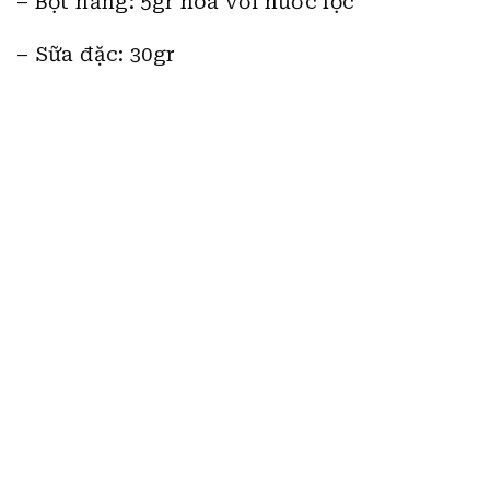
– Bột năng: 5gr hoà với nước lọc
– Sữa đặc: 30gr