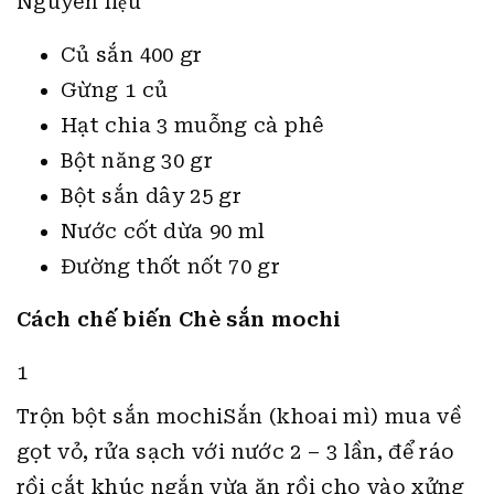
Nguyên liệu
Củ sắn 400 gr
Gừng 1 củ
Hạt chia 3 muỗng cà phê
Bột năng 30 gr
Bột sắn dây 25 gr
Nước cốt dừa 90 ml
Đường thốt nốt 70 gr
Cách chế biến Chè sắn mochi
1
Trộn bột sắn mochiSắn (khoai mì) mua về
gọt vỏ, rửa sạch với nước 2 – 3 lần, để ráo
rồi cắt khúc ngắn vừa ăn rồi cho vào xửng