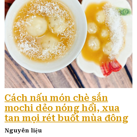
Cách nấu món chè sắn
mochi dẻo nóng hổi, xua
tan mọi rét buốt mùa đông
Nguyên liệu