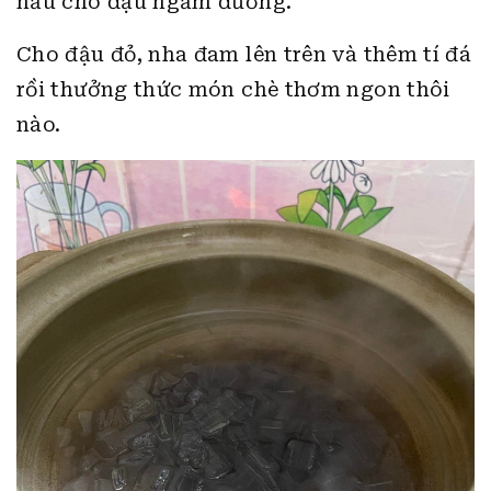
nấu cho đậu ngấm đường.
Cho đậu đỏ, nha đam lên trên và thêm tí đá
rồi thưởng thức món chè thơm ngon thôi
nào.