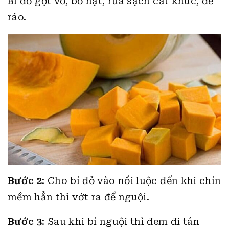
Bí đỏ gọt vỏ, bỏ hạt, rửa sạch cắt khúc, để
ráo.
Bước 2
: Cho bí đỏ vào nồi luộc đến khi chín
mềm hẳn thì vớt ra để nguội.
Bước 3
: Sau khi bí nguội thì đem đi tán