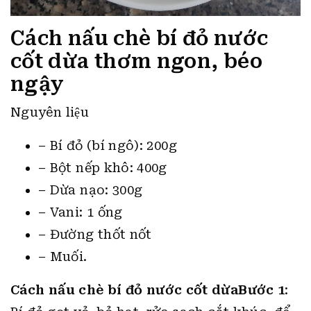
Cách nấu chè bí đỏ nước
cốt dừa thơm ngon, béo
ngậy
Nguyên liệu
– Bí đỏ (bí ngô): 200g
– Bột nếp khô: 400g
– Dừa nạo: 300g
– Vani: 1 ống
– Đường thốt nốt
– Muối.
Cách nấu chè bí đỏ nước cốt dừa
Bước 1
: