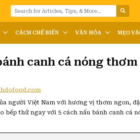
CÁCH CHẾ BIẾN
VĂN HÓA
MẸO VÀ
bánh canh cá nóng thơm 
nhdofood.com
ủa người Việt Nam với hương vị thơm ngon, đ
o bếp thử ngay với 5 cách nấu bánh canh cá 