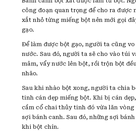
Bánh canh bột xắt được làm từ bột. Ngư
công đoạn quan trọng để cho ra được n
xắt nhỏ từng miếng bột nên mới gọi đâ
gạo.
Để làm được bột gạo, người ta cũng v
nước. Sau đó, người ta sẽ cho vào túi v
mâm, vẩy nước lên bột, rồi trộn bột đ
nhão.
Sau khi nhào bột xong, người ta chia 
tinh cán dẹp miếng bột. Khi bị cán dẹp,
cầm cổ chai thủy tinh đó vừa lăn vòng
sợi bánh canh. Sau đó, những sợi bánh
khi bột chín.