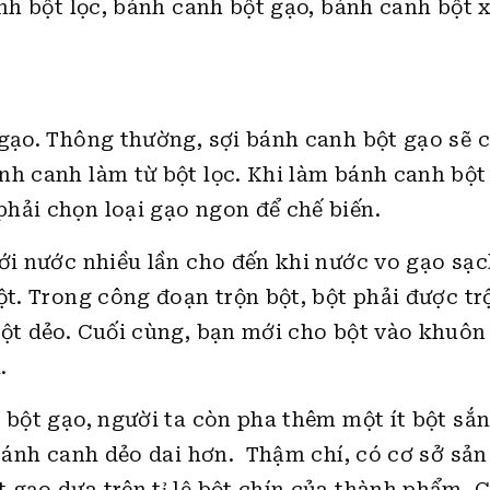
anh bột lọc, bánh canh bột gạo, bánh canh bột x
 gạo. Thông thường, sợi bánh canh bột gạo sẽ 
nh canh làm từ bột lọc. Khi làm bánh canh bột
hải chọn loại gạo ngon để chế biến.
với nước nhiều lần cho đến khi nước vo gạo sạ
ột. Trong công đoạn trộn bột, bột phải được tr
bột dẻo. Cuối cùng, bạn mới cho bột vào khuôn
.
 bột gạo, người ta còn pha thêm một ít bột sắ
 bánh canh dẻo dai hơn. Thậm chí, có cơ sở sản
 gạo dựa trên tỉ lệ bột chín của thành phẩm. C