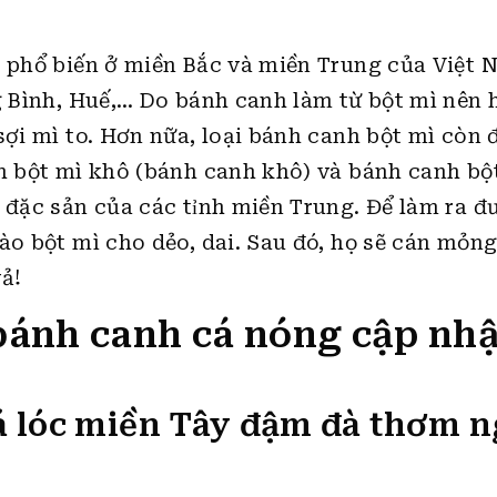
t phổ biến ở miền Bắc và miền Trung của Việt 
ng Bình, Huế,… Do bánh canh làm từ bột mì nên
sợi mì to. Hơn nữa, loại bánh canh bột mì còn
nh bột mì khô (bánh canh khô) và bánh canh bộ
 đặc sản của các tỉnh miền Trung. Để làm ra đ
ào bột mì cho dẻo, dai. Sau đó, họ sẽ cán mỏng
vả!
bánh canh cá nóng cập nh
á lóc miền Tây đậm đà thơm 