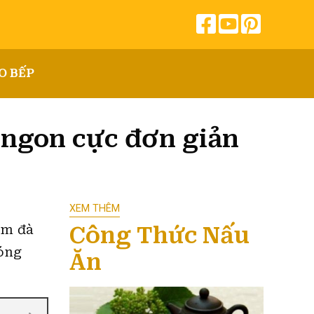
O BẾP
ngon cực đơn giản
XEM THÊM
Công Thức Nấu
ậm đà
nóng
Ăn