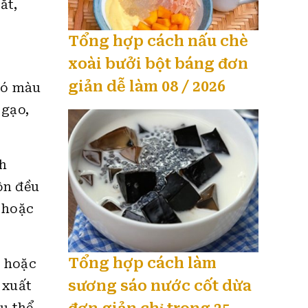
ắt,
Tổng hợp cách nấu chè
xoài bưởi bột báng đơn
giản dễ làm 08 / 2026
có màu
 gạo,
ch
ộn đều
 hoặc
Tổng hợp cách làm
n hoặc
sương sáo nước cốt dừa
 xuất
ụ thể