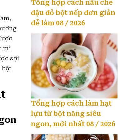
Tổng hợp cách nấu chè
đậu đỏ bột nếp đơn giản
Nam,
dễ làm 08 / 2026
 hương
 được
t mì
ược sợi
 bột
ật
Tổng hợp cách làm hạt
lựu từ bột năng siêu
ngon
ngon, mới nhất 08 / 2026