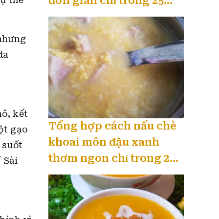
đơn giản chỉ trong 25
phút 08 / 2026
 nhưng
đa
ô, kết
Tổng hợp cách nấu chè
ột gạo
khoai môn đậu xanh
 suốt
thơm ngon chỉ trong 20
 Sài
phút 08 / 2026