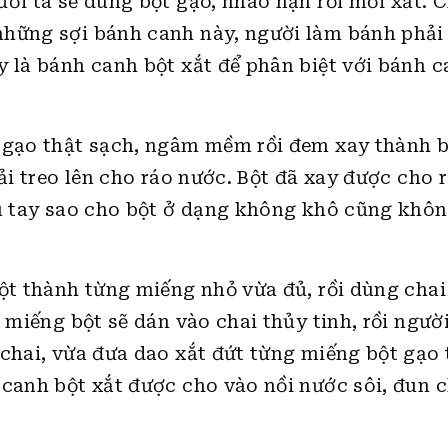
ời ta sẽ dùng bột gạo, nhào nặn rồi mới xắt. C
hững sợi bánh canh này, người làm bánh phải 
y là bánh canh bột xắt để phân biệt với bánh c
o gạo thật sạch, ngâm mềm rồi đem xay thành 
ải treo lên cho ráo nước. Bột đã xay được cho 
ều tay sao cho bột ở dạng không khô cũng khô
bột thành từng miếng nhỏ vừa đủ, rồi dùng chai
 miếng bột sẽ dán vào chai thủy tinh, rồi người
 chai, vừa đưa dao xắt đứt từng miếng bột gạo
 canh bột xắt được cho vào nồi nước sôi, đun 