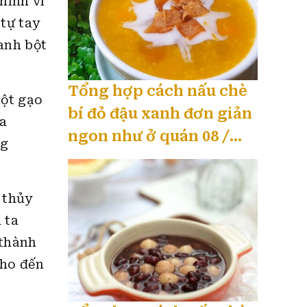
hính vì
tự tay
anh bột
Tổng hợp cách nấu chè
bột gạo
bí đỏ đậu xanh đơn giản
ra
ngon như ở quán 08 /
ng
2026
 thủy
 ta
 thành
cho đến