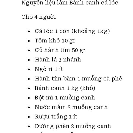
Nguyên liệu làm Bánh canh cá lóc
Cho 4 người
Cá lóc 1 con (khoảng 1kg)
Tôm khô 10 gr
Củ hành tím 50 gr
Hành lá 3 nhánh
Ngò rí 1 ít
Hành tím băm 1 muỗng cà phê
Bánh canh 1 kg (khô)
Bột mì 1 muỗng canh
Nước mắm 3 muỗng canh
Rượu trắng 1 ít
Đường phèn 3 muỗng canh