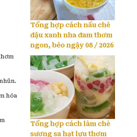
Tổng hợp cách nấu chè
đậu xanh nha đam thơm
ngon, béo ngậy 08 / 2026
 thơm
 nhũn.
ẩm hóa
ềm
Tổng hợp cách làm chè
sương sa hạt lựu thơm