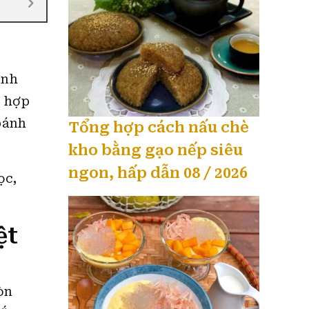
anh
t hợp
bánh
Tổng hợp cách nấu chè
kho bằng gạo nếp siêu
ngon, hấp dẫn 08 / 2026
ọc,
ệt
òn