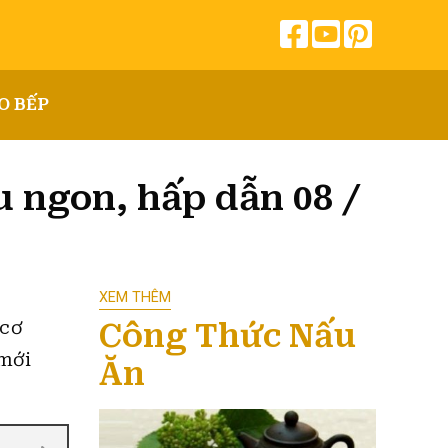
O BẾP
 ngon, hấp dẫn 08 /
XEM THÊM
Công Thức Nấu
 cơ
 mới
Ăn