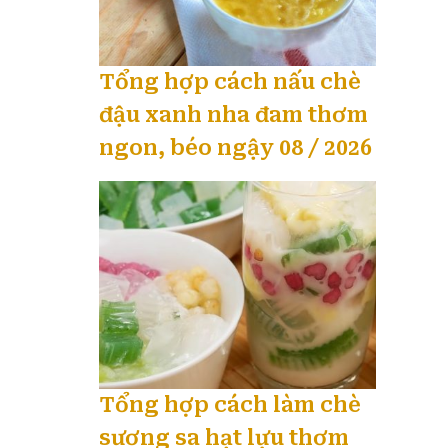
Tổng hợp cách nấu chè
đậu xanh nha đam thơm
ngon, béo ngậy 08 / 2026
Tổng hợp cách làm chè
sương sa hạt lựu thơm