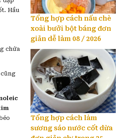
c đập
ốt. Hầu
Tổng hợp cách nấu chè
xoài bưởi bột báng đơn
giản dễ làm 08 / 2026
ng chứa
à cũng
inoleic
tim
Tổng hợp cách làm
 béo
sương sáo nước cốt dừa