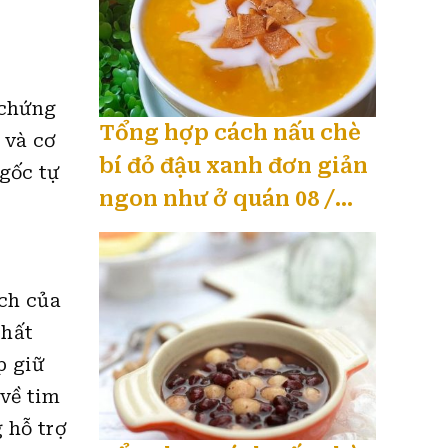
o
 chứng
Tổng hợp cách nấu chè
 và cơ
bí đỏ đậu xanh đơn giản
 gốc tự
ngon như ở quán 08 /
2026
ạch của
chất
p giữ
về tim
 hỗ trợ