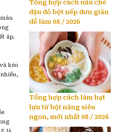
Tổng hợp cách nấu chè
đậu đỏ bột nếp đơn giản
h máu
dễ làm 08 / 2026
ong
ết áp.
 và kéo
 nhiều,
Tổng hợp cách làm hạt
lựu từ bột năng siêu
ỏe
ngon, mới nhất 08 / 2026
rong
 E là