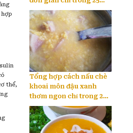
đơn giản chỉ trong 25
ràng
phút 08 / 2026
ố hợp
sulin
có
Tổng hợp cách nấu chè
ơ thể,
khoai môn đậu xanh
ờng
thơm ngon chỉ trong 20
phút 08 / 2026
ng