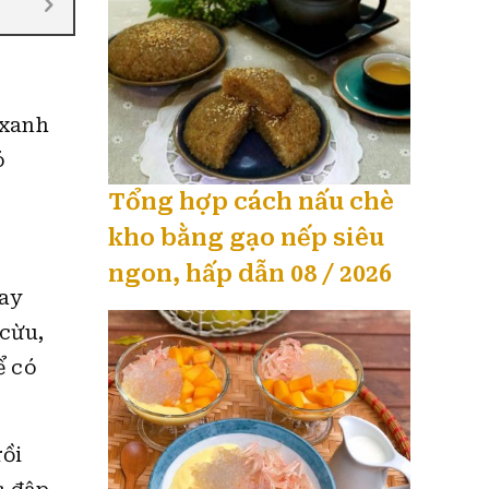
 xanh
ó
Tổng hợp cách nấu chè
kho bằng gạo nếp siêu
ngon, hấp dẫn 08 / 2026
ay
 cừu,
ể có
rồi