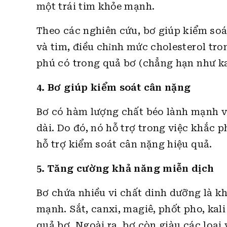
một trái tim khỏe mạnh.
Theo các nghiên cứu, bơ giúp kiểm so
và tim, điều chỉnh mức cholesterol tr
phú có trong quả bơ (chẳng hạn như ka
4. Bơ giúp kiểm soát cân nặng
Bơ có hàm lượng chất béo lành mạnh v
dài. Do đó, nó hỗ trợ trong việc khắc
hỗ trợ kiểm soát cân nặng hiệu quả.
5. Tăng cường khả năng miễn dịch
Bơ chứa nhiều vi chất dinh dưỡng là kh
mạnh. Sắt, canxi, magiê, phốt pho, ka
quả bơ. Ngoài ra, bơ còn giàu các loại 