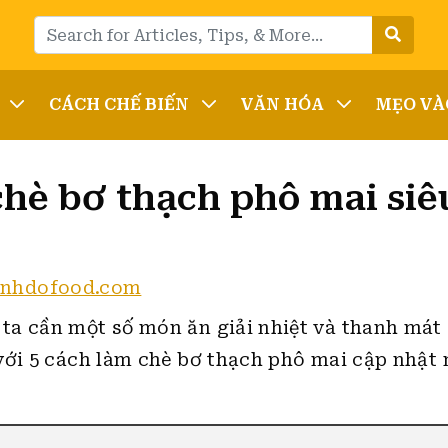
CÁCH CHẾ BIẾN
VĂN HÓA
MẸO VÀ
hè bơ thạch phô mai siêu
inhdofood.com
ta cần một số món ăn giải nhiệt và thanh mát
với 5 cách làm chè bơ thạch phô mai cập nhật