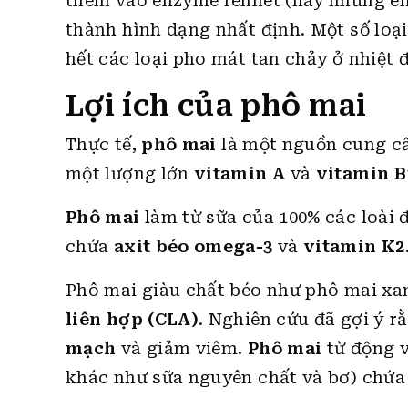
thêm vào enzyme rennet (hay những en
thành hình dạng nhất định
. Một số lo
hết các loại pho mát tan chảy ở nhiệt 
Lợi ích của phô mai
Thực tế,
phô mai
là một nguồn cung c
một lượng lớn
vitamin A
và
vitamin B
Phô mai
làm từ sữa của 100% các loài 
chứa
axit béo omega-3
và
vitamin K2
Phô mai giàu chất béo như phô mai xa
liên hợp (CLA)
. Nghiên cứu đã gợi ý 
mạch
và giảm viêm.
Phô mai
từ động v
khác như sữa nguyên chất và bơ) chứa