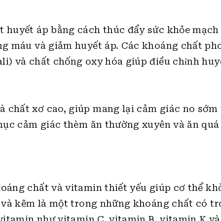
át huyết áp bằng cách thúc đẩy sức khỏe mạc
ong máu và giảm huyết áp. Các khoáng chất ph
li) và chất chống oxy hóa giúp điều chỉnh huy
à chất xơ cao, giúp mang lại cảm giác no sớm
 phục cảm giác thèm ăn thường xuyên và ăn quá
oáng chất và vitamin thiết yếu giúp cơ thể kh
li và kẽm là một trong những khoáng chất có t
vitamin như vitamin C, vitamin B, vitamin K và