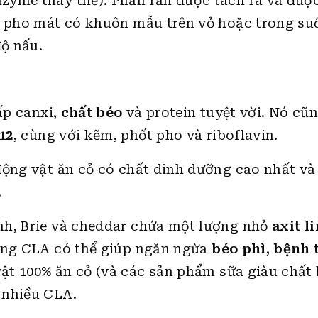
zyme thay thế). Phần rắn được tách ra và đượ
ại pho mát có khuôn mẫu trên vỏ hoặc trong su
độ nấu.
ấp canxi,
chất béo
và protein tuyệt vời. Nó cũ
12
, cùng với kẽm, phốt pho và riboflavin.
động vật ăn cỏ có chất dinh dưỡng cao nhất v
.
nh, Brie và cheddar chứa một lượng nhỏ
axit l
rằng CLA có thể giúp ngăn ngừa
béo phì
,
bệnh 
ật 100% ăn cỏ (và các sản phẩm sữa giàu chất
 nhiều CLA.