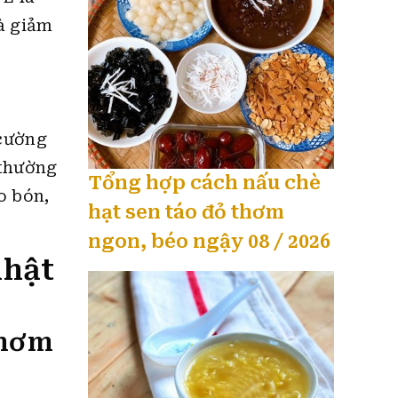
à giảm
 cường
 thường
Tổng hợp cách nấu chè
o bón,
hạt sen táo đỏ thơm
ngon, béo ngậy 08 / 2026
nhật
thơm