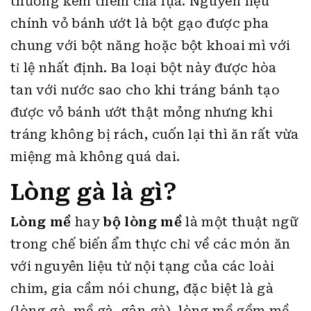
thường kèm thêm chả lụa. Nguyên liệu
chính vỏ bánh ướt là bột gạo được pha
chung với bột năng hoặc bột khoai mì với
tỉ lệ nhất định. Ba loại bột này được hòa
tan với nước sao cho khi tráng bánh tạo
được vỏ bánh ướt thật mỏng nhưng khi
tráng không bị rách, cuốn lại thì ăn rất vừa
miệng mà không quá dai.
Lòng gà là gì?
Lòng mề
hay
bộ lòng mề
là một thuật ngữ
trong chế biến ẩm thực chỉ về các món ăn
với nguyên liệu từ nội tạng của các loài
chim, gia cầm nói chung, đặc biệt là gà
(lòng gà, mề gà, gân gà), lòng mề gồm mề,