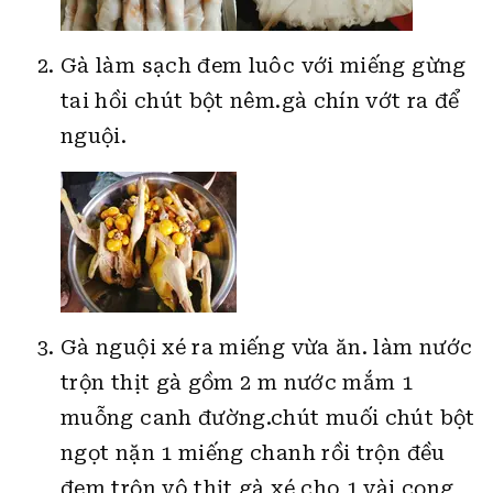
Gà làm sạch đem luôc với miếng gừng
tai hồi chút bột nêm.gà chín vớt ra để
nguội.
Gà nguội xé ra miếng vừa ăn. làm nước
trộn thịt gà gồm 2 m nước mắm 1
muỗng canh đường.chút muối chút bột
ngọt nặn 1 miếng chanh rồi trộn đều
đem trộn vô thịt gà xé cho 1 vài cọng