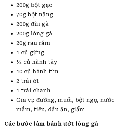
200g bột gạo
70g bột năng
200g đùi gà
200g lòng gà
20g rau răm
1 củ gừng
½ củ hành tây
10 củ hành tím
2 trái ớt
1 trái chanh
Gia vị: đường, muối, bột ngọ, nước
mắm, tiêu, dầu ăn, giẩm
Các bước làm bánh ướt lòng gà