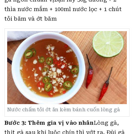
thìa nước mắm + 100ml nước lọc + 1 chút
tỏi băm và ớt băm
Nước chấm tỏi ớt ăn kèm bánh cuốn lòng gà
Bước 3: Thêm gia vị vào nhân
Lòng gà,
thịt gà sau khi luộc chín thì vớt ra. Đùi gà