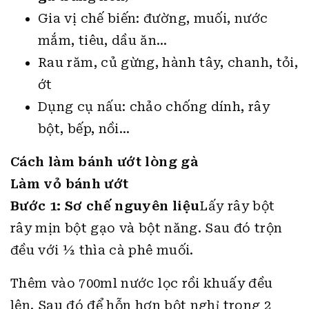
Gia vị chế biến: đường, muối, nước
mắm, tiêu, dầu ăn…
Rau răm, củ gừng, hành tây, chanh, tỏi,
ớt
Dụng cụ nấu: chảo chống dính, rây
bột, bếp, nồi…
Cách làm bánh ướt lòng gà
Làm vỏ bánh ướt
Bước 1: Sơ chế nguyên liệu
Lấy rây bột
rây mịn bột gạo và bột năng. Sau đó trộn
đều với ½ thìa cà phê muối.
Thêm vào 700ml nước lọc rồi khuấy đều
lên. Sau đó để hỗn hợn bột nghỉ trong 2