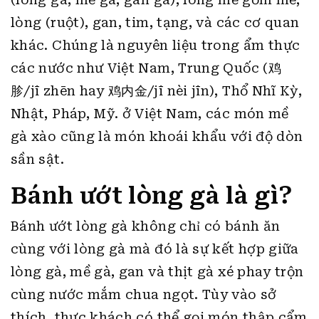
lòng (ruột), gan, tim, tạng, và các cơ quan
khác. Chúng là nguyên liệu trong ẩm thực
các nước như Việt Nam, Trung Quốc (鸡
胗/jī zhēn hay 鸡内金/jī nèi jīn), Thổ Nhĩ Kỳ,
Nhật, Pháp, Mỹ. ở Việt Nam, các món mề
gà xào cũng là món khoái khẩu với độ dòn
sần sật.
Bánh ướt lòng gà là gì?
Bánh ướt lòng gà không chỉ có bánh ăn
cùng với lòng gà mà đó là sự kết hợp giữa
lòng gà, mề gà, gan và thịt gà xé phay trộn
cùng nước mắm chua ngọt. Tùy vào sở
thích, thực khách có thể gọi món thập cẩm