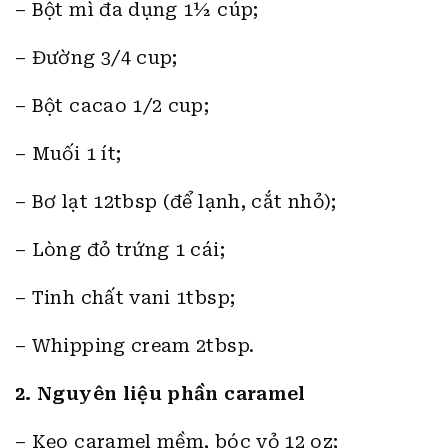
– Bột mì đa dụng 1½ cúp;
– Đường 3/4 cup;
– Bột cacao 1/2 cup;
– Muối 1 ít;
– Bơ lạt 12tbsp (để lạnh, cắt nhỏ);
– Lòng đỏ trứng 1 cái;
– Tinh chất vani 1tbsp;
– Whipping cream 2tbsp.
2. Nguyên liệu phần caramel
– Kẹo caramel mềm, bóc vỏ 12 oz;