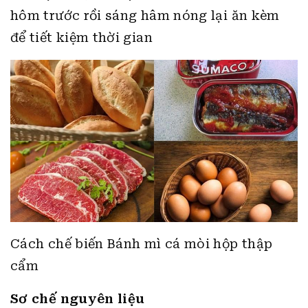
vì khó kiểm định được chất lượng thịt.
Thông tin về xíu mại
Xíu mại bạn có thể mua sẵn hoặc tự tay
làm tại nhà, nếu tự làm thì nên làm sẵn từ
hôm trước rồi sáng hâm nóng lại ăn kèm
để tiết kiệm thời gian