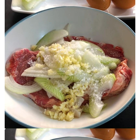
khoảng 30 phút.
Mách nhỏ:
Bạn có thể ướp thịt bò qua đêm
để trong ngăn mát tủ lạnh để thịt bò thấm
gia vị ngon hơn nhé!