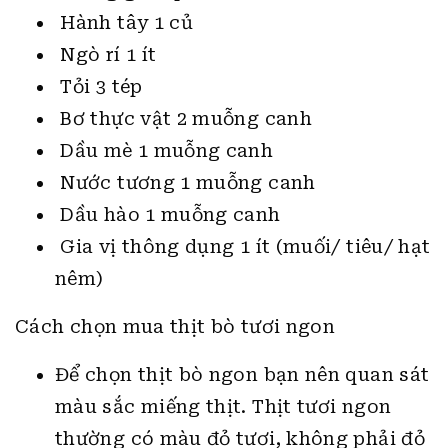
Bánh mì 4 cái
Xíu mại 4 miếng
Thịt bò 300 gr
Cá mòi hộp 1 hộp
Trứng gà 4 quả
Hành tây 1 củ
Ngò rí 1 ít
Tỏi 3 tép
Bơ thực vật 2 muỗng canh
Dầu mè 1 muỗng canh
Nước tương 1 muỗng canh
Dầu hào 1 muỗng canh
Gia vị thông dụng 1 ít (muối/ tiêu/ hạt
nêm)