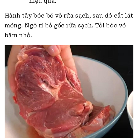
Cách 2:
Ngoài ra, bạn có thể dùng
giấm hay rượu trắng rửa sơ cũng
giúp làm sạch và khử mùi thịt bò
hiệu quả.
Hành tây bóc bỏ vỏ rửa sạch, sau đó cắt lát
mỏng. Ngò rí bỏ gốc rửa sạch. Tỏi bóc vỏ
băm nhỏ.