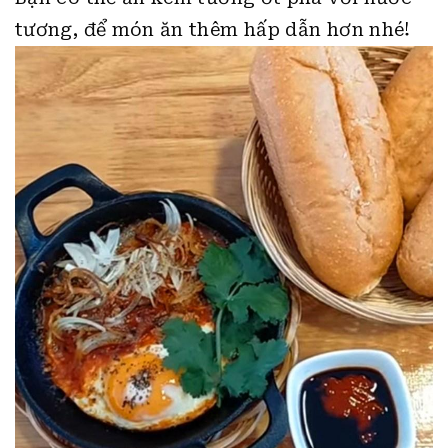
Bánh mì cá mòi hộp trứng ốp la có mùi
thơm từ bơ và trứng. Cá hồi nóng hổi vừa
ăn, kèm với hành tây ngọt giòn, ăn kèm
bánh mì cực kỳ ngon nha!
Bạn có thể ăn kèm tương ớt pha với nước
tương, để món ăn thêm hấp dẫn hơn nhé!