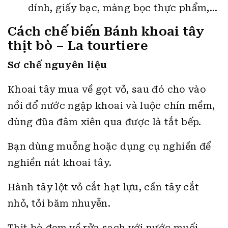
dính, giấy bạc, màng bọc thực phẩm,…
Cách chế biến Bánh khoai tây
thịt bò – La tourtiere
Sơ chế nguyên liệu
Khoai tây mua về gọt vỏ, sau đó cho vào
nồi đổ nước ngập khoai và luộc chín mềm,
dùng đũa đâm xiên qua được là tắt bếp.
Bạn dùng muỗng hoặc dụng cụ nghiền để
nghiền nát khoai tây.
Hành tây lột vỏ cắt hạt lựu, cần tây cắt
nhỏ, tỏi băm nhuyễn.
Thịt bò đem về rửa sạch với nước muối