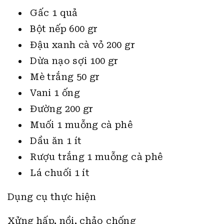
Gấc 1 quả
Bột nếp 600 gr
Đậu xanh cà vỏ 200 gr
Dừa nạo sợi 100 gr
Mè trắng 50 gr
Vani 1 ống
Đường 200 gr
Muối 1 muỗng cà phê
Dầu ăn 1 ít
Rượu trắng 1 muỗng cà phê
Lá chuối 1 ít
Dụng cụ thực hiện
Xửng hấp, nồi, chảo chống