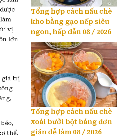
 được
Tổng hợp cách nấu chè
 làm
kho bằng gạo nếp siêu
ùi vị
ngon, hấp dẫn 08 / 2026
ôn lớn
giá trị
 công
ăng,
Tổng hợp cách nấu chè
xoài bưởi bột báng đơn
 béo,
giản dễ làm 08 / 2026
ơ thể.