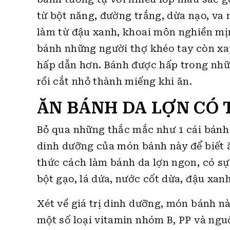
từ bột năng, đường trắng, dừa nạo, va 
làm từ đậu xanh, khoai môn nghiền mịn
bánh những người thợ khéo tay còn xay
hấp dẫn hơn. Bánh được hấp trong nhữ
rồi cắt nhỏ thành miếng khi ăn.
ĂN BÁNH DA LỢN CÓ
Bỏ qua những thắc mắc như 1 cái bánh d
dinh dưỡng của món bánh này để biết ă
thức cách làm bánh da lợn ngon, có s
bột gạo, lá dứa, nước cốt dừa, đậu xan
Xét về giá trị dinh dưỡng, món bánh nà
một số loại vitamin nhóm B, PP và ngu