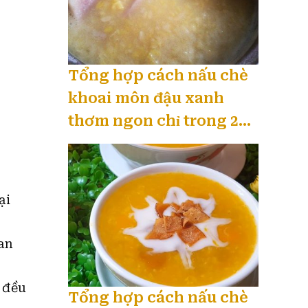
Tổng hợp cách nấu chè
khoai môn đậu xanh
thơm ngon chỉ trong 20
phút 08 / 2026
ại
an
 đều
Tổng hợp cách nấu chè