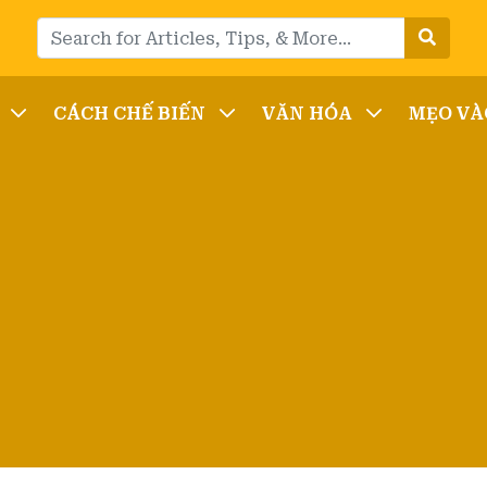
CÁCH CHẾ BIẾN
VĂN HÓA
MẸO VÀ