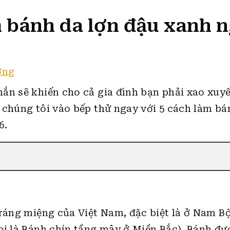
 bánh da lợn đậu xanh 
ờng
ắn sẽ khiến cho cả gia đình bạn phải xao xuyế
 chúng tôi vào bếp thử ngay với 5 cách làm bá
6.
ráng miệng của Việt Nam, đặc biệt là ở Nam Bộ
ọi là Bánh chín tầng mây ở Miền Bắc). Bánh đư