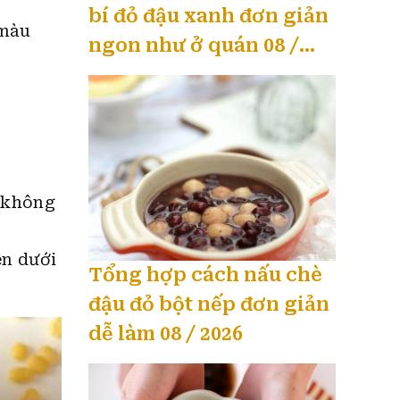
bí đỏ đậu xanh đơn giản
 màu
ngon như ở quán 08 /
2026
 không
ên dưới
Tổng hợp cách nấu chè
đậu đỏ bột nếp đơn giản
dễ làm 08 / 2026