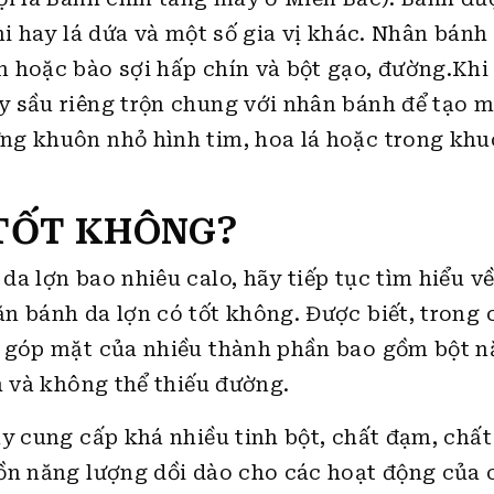
ni hay lá dứa và một số gia vị khác. Nhân bánh
 hoặc bào sợi hấp chín và bột gạo, đường.Khi
 sầu riêng trộn chung với nhân bánh để tạo m
ng khuôn nhỏ hình tim, hoa lá hoặc trong khu
 TỐT KHÔNG?
a lợn bao nhiêu calo, hãy tiếp tục tìm hiểu về 
n bánh da lợn có tốt không. Được biết, trong
ự góp mặt của nhiều thành phần bao gồm bột n
h và không thể thiếu đường.
y cung cấp khá nhiều tinh bột, chất đạm, chất
ồn năng lượng dồi dào cho các hoạt động của c