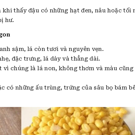
 khi thấy đậu có những hạt đen, nâu hoặc tối
bị hư.
ngon
nh sậm, lá còn tươi và nguyên vẹn.
hẹ, đặc trưng, lá dày và thẳng dài.
 vì chúng là lá non, không thơm và màu cũng
ặc có những ấu trùng, trứng của sâu bọ bám b