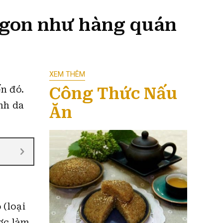
ngon như hàng quán
XEM THÊM
Công Thức Nấu
n đó.
nh da
Ăn
 (loại
ợc làm