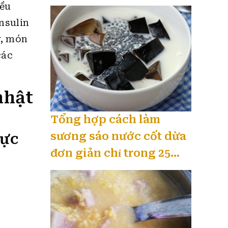
iều
nsulin
y, món
các
nhật
Tổng hợp cách làm
sương sáo nước cốt dừa
cực
đơn giản chỉ trong 25
phút 08 / 2026