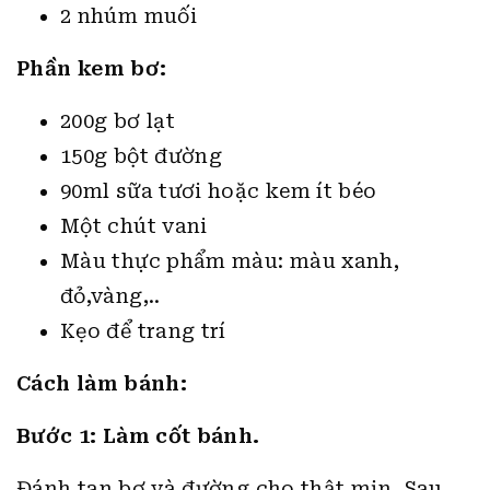
2 nhúm muối
Phần kem bơ:
200g bơ lạt
150g bột đường
90ml sữa tươi hoặc kem ít béo
Một chút vani
Màu thực phẩm màu: màu xanh,
đỏ,vàng,..
Kẹo để trang trí
Cách làm bánh:
Bước 1: Làm cốt bánh.
Đánh tan bơ và đường cho thật mịn. Sau