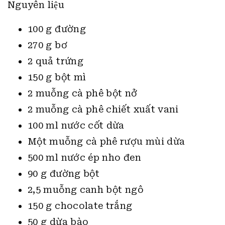
Nguyên liệu
100 g đường
270 g bơ
2 quả trứng
150 g bột mì
2 muỗng cà phê bột nở
2 muỗng cà phê chiết xuất vani
100 ml nước cốt dừa
Một muỗng cà phê rượu mùi dừa
500 ml nước ép nho đen
90 g đường bột
2,5 muỗng canh bột ngô
150 g chocolate trắng
50 g dừa bào