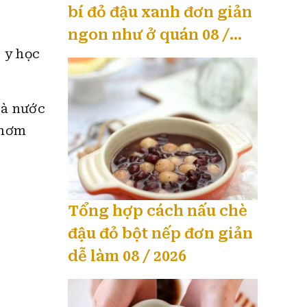
bí đỏ đậu xanh đơn giản
ngon như ở quán 08 /
 y học
2026
và nước
thơm
Tổng hợp cách nấu chè
đậu đỏ bột nếp đơn giản
dễ làm 08 / 2026