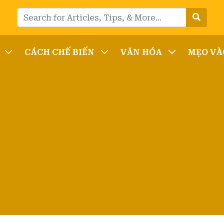
CÁCH CHẾ BIẾN
VĂN HÓA
MẸO VÀ