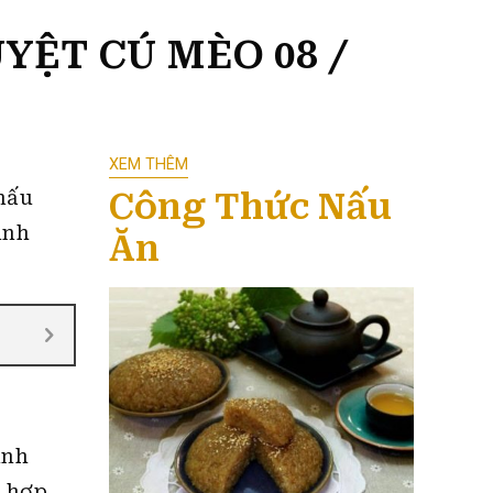
YỆT CÚ MÈO 08 /
XEM THÊM
Công Thức Nấu
 nấu
ánh
Ăn
anh
t hợp