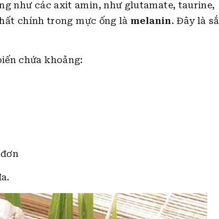
ng như các axit amin, như glutamate, taurine,
 chất chính trong mực ống là
melanin
. Đây là s
biến chứa khoảng:
 đơn
a.