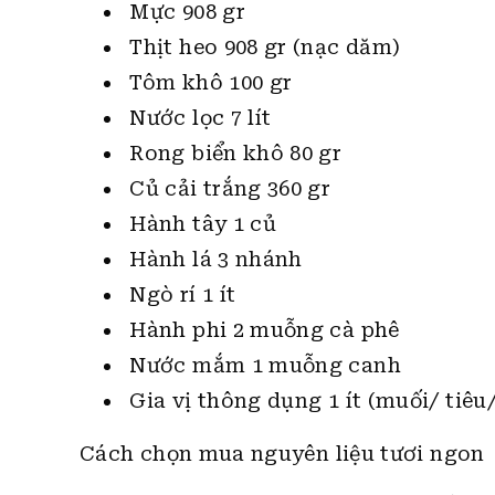
Mực 908 gr
Thịt heo 908 gr (nạc dăm)
Tôm khô 100 gr
Nước lọc 7 lít
Rong biển khô 80 gr
Củ cải trắng 360 gr
Hành tây 1 củ
Hành lá 3 nhánh
Ngò rí 1 ít
Hành phi 2 muỗng cà phê
Nước mắm 1 muỗng canh
Gia vị thông dụng 1 ít (muối/ tiê
Cách chọn mua nguyên liệu tươi ngon