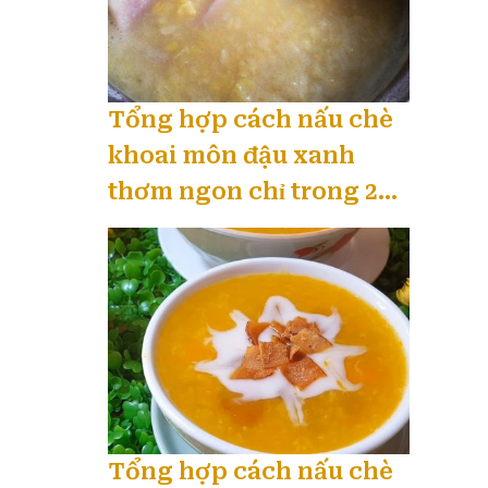
Tổng hợp cách nấu chè
khoai môn đậu xanh
thơm ngon chỉ trong 20
phút 08 / 2026
Tổng hợp cách nấu chè