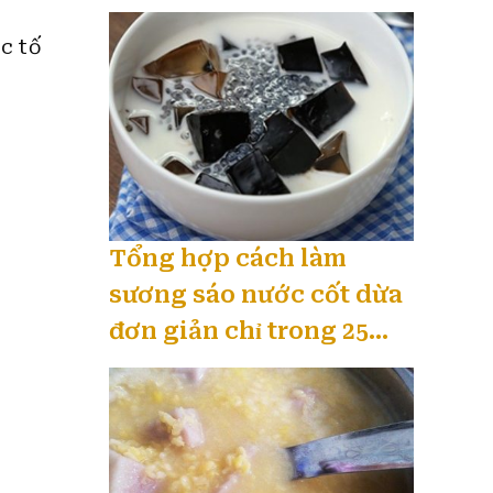
ắc tố
Tổng hợp cách làm
sương sáo nước cốt dừa
đơn giản chỉ trong 25
phút 08 / 2026