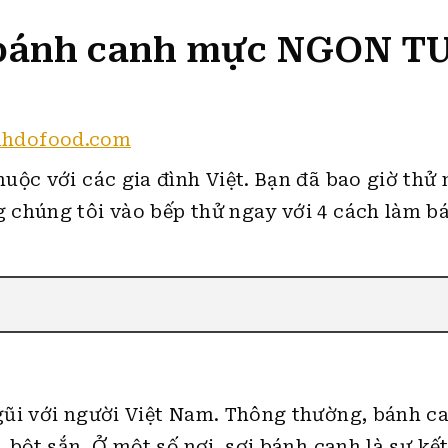
 bánh canh mực NGON TU
nhdofood.com
uộc với các gia đình Việt. Bạn đã bao giờ thử
 chúng tôi vào bếp thử ngay với 4 cách làm b
gũi với người Việt Nam. Thông thường, bánh c
 bột sắn. Ở một số nơi, sợi bánh canh là sự kế