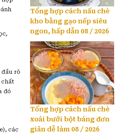
bánh
Tổng hợp cách nấu chè
kho bằng gạo nếp siêu
ngon, hấp dẫn 08 / 2026
ọc,
 đầu rõ
 chất
a đó
Tổng hợp cách nấu chè
xoài bưởi bột báng đơn
giản dễ làm 08 / 2026
e), các