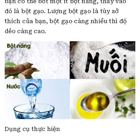
Dụng cụ thực hiện
Nồi lớn, khuôn tạo sợi,…
Cách chế biến Sợi bánh canh bột lọc