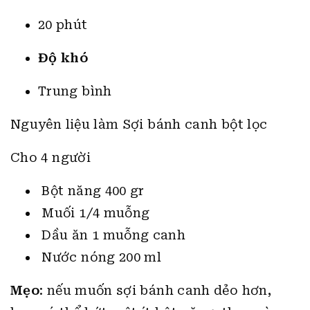
Trung bình
Nguyên liệu làm Sợi bánh canh bột lọc
Cho 4 người
Bột năng 400 gr
Muối 1/4 muỗng
Dầu ăn 1 muỗng canh
Nước nóng 200 ml
Mẹo
: nếu muốn sợi bánh canh dẻo hơn,
bạn có thể bớt một ít bột năng, thay vào
đó là bột gạo. Lượng bột gạo là tùy sở
thích của bạn, bột gạo càng nhiều thì độ
dẻo càng cao.