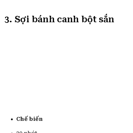
Chế biến
30 phút
Độ khó
Trung bình
Nguyên liệu làm Sợi bánh canh bột sắn
Cho 5 người