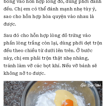
bông vào hỗn hợp lòng đỏ, dùng phới đánh
đều. Chị em có thể đánh mạnh nhẹ tùy ý,
sao cho hỗn hợp hòa quyện vào nhau là
được.
Sau đó cho hỗn hợp lòng đỏ trứng vào
phần lòng trắng còn lại, dùng phới dẹt trộn
đều theo chiều từ dưới lên trên. Ở bước
này, chị em phải trộn thật nhẹ nhàng,
tránh làm vỡ các bọt khí. Nếu vỡ bánh sẽ
không nở to được.