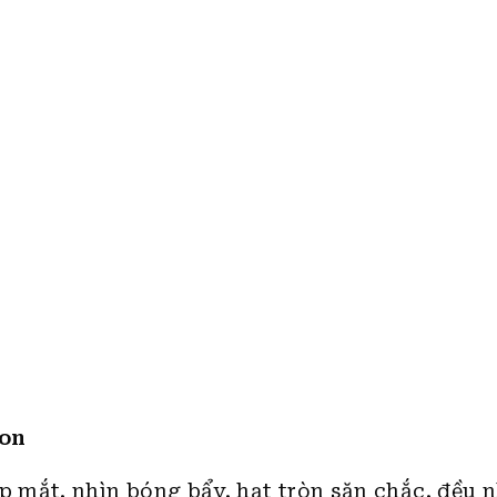
gon
 mắt, nhìn bóng bẩy, hạt tròn săn chắc, đều 