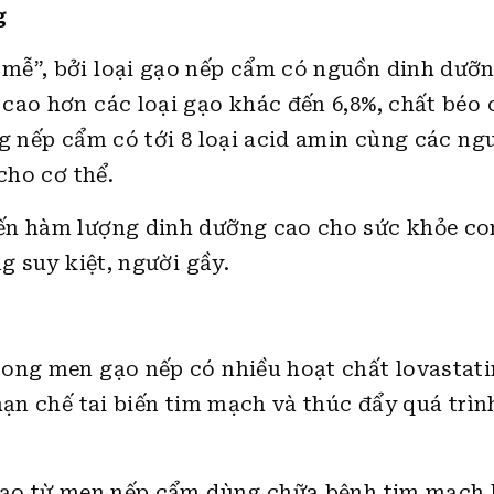
g
mễ”, bởi loại gạo nếp cẩm có nguồn dinh dưỡn
cao hơn các loại gạo khác đến 6,8%, chất béo 
g nếp cẩm có tới 8 loại acid amin cùng các ng
cho cơ thể.
ến hàm lượng dinh dưỡng cao cho sức khỏe co
g suy kiệt, người gầy.
ong men gạo nếp có nhiều hoạt chất lovastati
hạn chế tai biến tim mạch và thúc đẩy quá trình
 tạo từ men nếp cẩm dùng chữa bệnh tim mạch