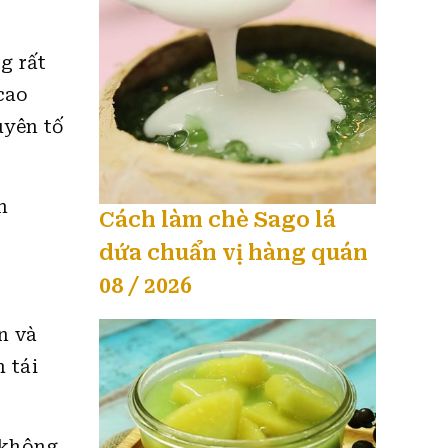
g rất
cao
uyên tố
n
Cách làm chè Sago lá
dứa chuẩn vị hàng quán
08 / 2026
n và
 tái
 không