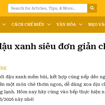
CÁCH CHẾ BIẾN
VĂN HÓA
MẸO VÀ
ậu xanh siêu đơn giản ch
ờng
ới đậu xanh mềm bùi, kết hợp cùng nếp dẻo ng
nên một món chè thơm ngon, dễ dàng xoa dịu c
g lạnh. Hôm nay hãy cùng vào bếp thực hiện 
8/2026 này nhé!