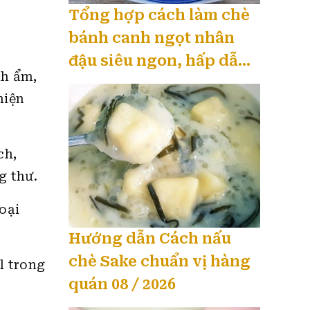
Tổng hợp cách làm chè
bánh canh ngọt nhân
đậu siêu ngon, hấp dẫn
nh ẩm,
08 / 2026
hiện
ch,
g thư.
oại
Hướng dẫn Cách nấu
chè Sake chuẩn vị hàng
l trong
quán 08 / 2026