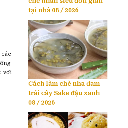
chè nhãn siêu đơn giản
tại nhà 08 / 2026
 các
ưỡng
t với
Cách làm chè nha đam
trái cây Sake đậu xanh
08 / 2026