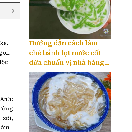
Hướng dẫn cách làm
ks.
chè bánh lọt nước cốt
ngon
độc
dừa chuẩn vị nhà hàng
08 / 2026
 Anh:
đường
 xôi,
 làm