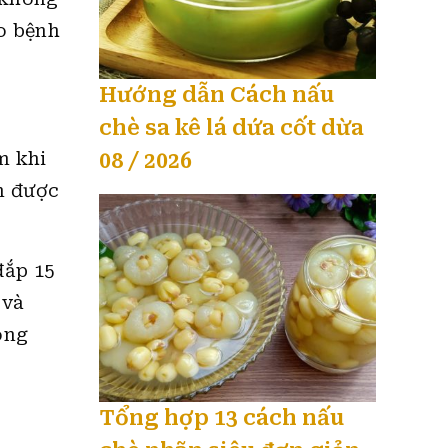
o bệnh
Hướng dẫn Cách nấu
chè sa kê lá dứa cốt dừa
m khi
08 / 2026
m được
đắp 15
 và
ông
Tổng hợp 13 cách nấu