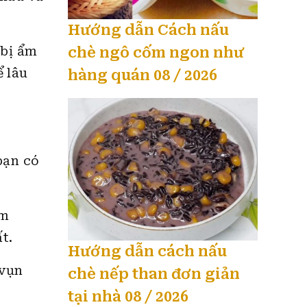
Hướng dẫn Cách nấu
 bị ẩm
chè ngô cốm ngon như
 lâu
hàng quán 08 / 2026
bạn có
ơm
t.
Hướng dẫn cách nấu
 vụn
chè nếp than đơn giản
tại nhà 08 / 2026