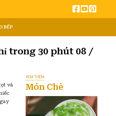
O BẾP
ỉ trong 30 phút 08 /
XEM THÊM
Món Chè
ọt và
hiếc
ngay