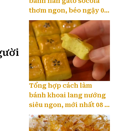
bánh flan gato socola
thơm ngon, béo ngậy 08
/ 2026
gười
Tổng hợp cách làm
bánh khoai lang nướng
siêu ngon, mới nhất 08 /
2026