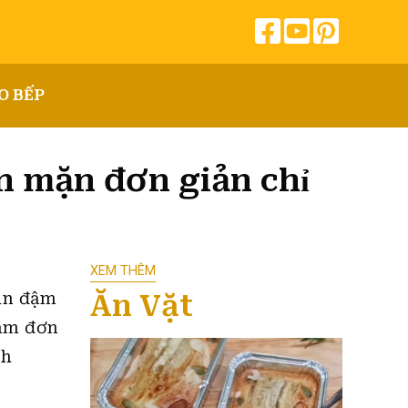
O BẾP
n mặn đơn giản chỉ
XEM THÊM
Ăn Vặt
hân đậm
làm đơn
nh