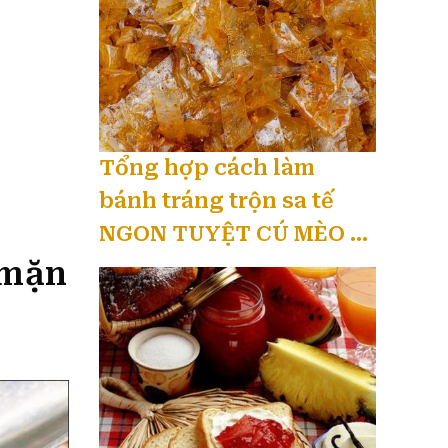
Tổng hợp cách làm
bánh tráng trộn sa tế
NGON TUYỆT CÚ MÈO 08
 mặn
/ 2026