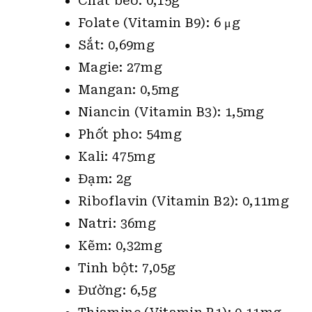
Chất béo: 0,15g
Folate (Vitamin B9): 6 μg
Sắt: 0,69mg
Magie: 27mg
Mangan: 0,5mg
Niancin (Vitamin B3): 1,5mg
Phốt pho: 54mg
Kali: 475mg
Đạm: 2g
Riboflavin (Vitamin B2): 0,11mg
Natri: 36mg
Kẽm: 0,32mg
Tinh bột: 7,05g
Đường: 6,5g