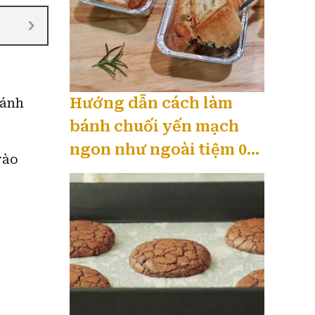
Hướng dẫn cách làm
Bánh
bánh chuối yến mạch
ngon như ngoài tiệm 08
vào
/ 2026