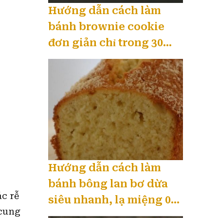
Hướng dẫn cách làm
bánh brownie cookie
đơn giản chỉ trong 30
phút 08 / 2026
Hướng dẫn cách làm
bánh bông lan bơ dừa
c rễ
siêu nhanh, lạ miệng 08
 cung
/ 2026