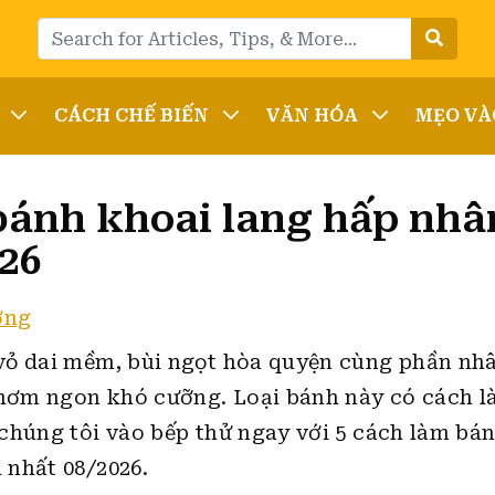
CÁCH CHẾ BIẾN
VĂN HÓA
MẸO VÀ
ánh khoai lang hấp nhâ
026
ờng
vỏ dai mềm, bùi ngọt hòa quyện cùng phần n
hơm ngon khó cưỡng. Loại bánh này có cách 
chúng tôi vào bếp thử ngay với 5 cách làm bá
 nhất 08/2026.