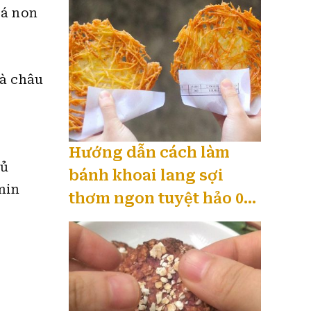
lá non
và châu
Hướng dẫn cách làm
củ
bánh khoai lang sợi
min
thơm ngon tuyệt hảo 08
/ 2026