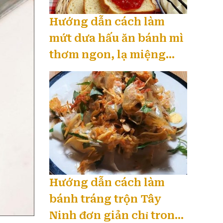
Hướng dẫn cách làm
mứt dưa hấu ăn bánh mì
thơm ngon, lạ miệng
mới nhất 08 / 2026
Hướng dẫn cách làm
bánh tráng trộn Tây
Ninh đơn giản chỉ trong