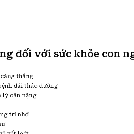
ng đối với sức khỏe con n
 căng thẳng
 bệnh đái tháo đường
n lý cân nặng
ng trí nhớ
hư
ệ vết loét