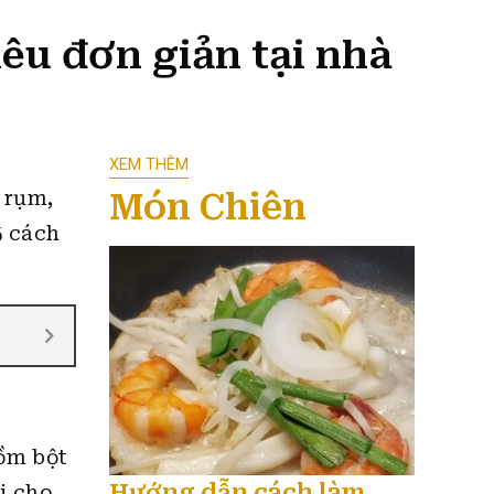
êu đơn giản tại nhà
XEM THÊM
Món Chiên
 rụm,
5 cách
gồm bột
Hướng dẫn cách làm
i cho