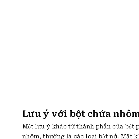
Lưu ý với bột chứa nhô
Một lưu ý khác từ thành phần của bột 
nhôm, thường là các loại bột nở. Mặt
tiêu thụ quá 1mg nhôm tính trên 1kg tro
Do đó, các bạn nên đọc thành phần ky
nhiều pancake trong 1 tuần nhé.