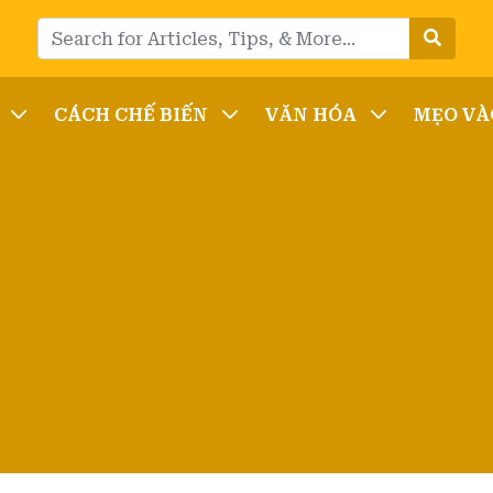
CÁCH CHẾ BIẾN
VĂN HÓA
MẸO VÀ