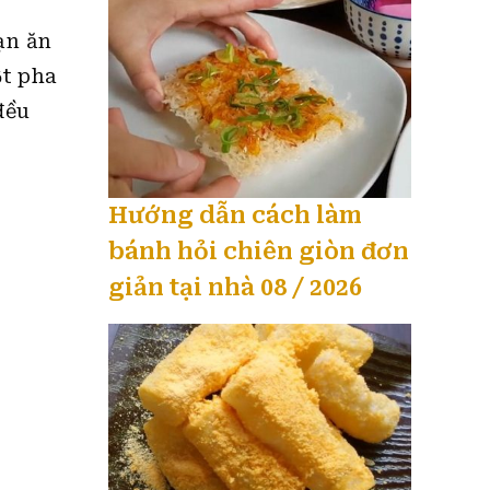
ạn ăn
̣t pha
đều
Hướng dẫn cách làm
bánh hỏi chiên giòn đơn
giản tại nhà 08 / 2026