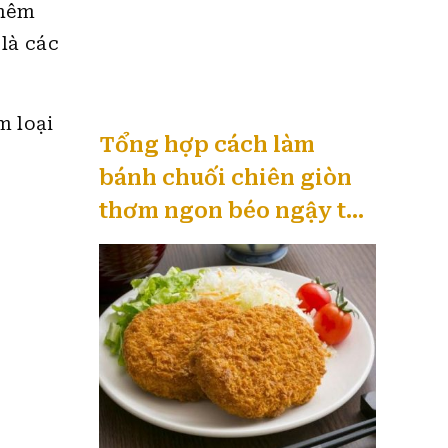
 thêm
là các
m loại
Tổng hợp cách làm
bánh chuối chiên giòn
thơm ngon béo ngậy tại
nhà 08 / 2026