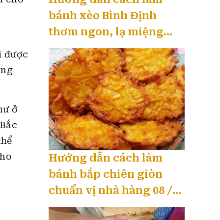
bánh xèo Bình Định
thơm ngon, lạ miệng
mới nhất 08 / 2026
i được
ong
hư ở
 Bắc
thể
cho
Hướng dẫn cách làm
bánh bắp chiên giòn
chuẩn vị nhà hàng 08 /
2026