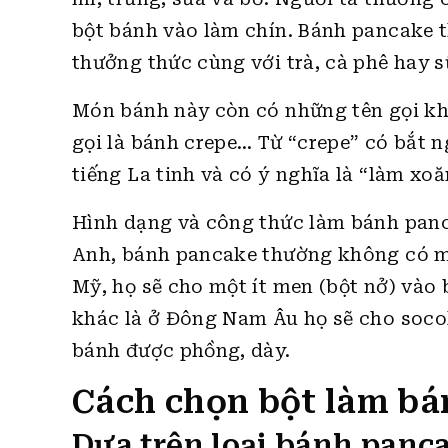
bột bánh vào làm chín. Bánh pancake
thưởng thức cùng với trà, cà phê hay 
Món bánh này còn có những tên gọi khá
gọi là bánh crepe… Từ “crepe” có bắt n
tiếng La tinh và có ý nghĩa là “làm xoă
Hình dạng và công thức làm bánh panc
Anh, bánh pancake thường không có me
Mỹ, họ sẽ cho một ít men (bột nở) vào
khác là ở Đông Nam Âu họ sẽ cho soco
bánh được phồng, dày.
Cách chọn bột làm b
Dựa trên loại bánh panc