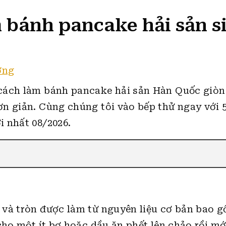
bánh pancake hải sản si
ờng
cách làm bánh pancake hải sản Hàn Quốc giòn
ơn giản.
Cùng chúng tôi vào bếp thử ngay với 
 nhất 08/2026.
 và tròn được làm từ nguyên liệu cơ bản bao 
cho một ít bơ hoặc dầu ăn phết lên chảo rồi mớ