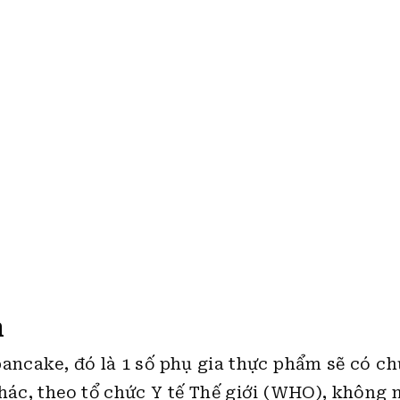
m
pancake, đó là 1 số phụ gia thực phẩm sẽ có ch
 khác, theo tổ chức Y tế Thế giới (WHO), không
̣ng lượng cơ thể trong 1 tuần.
̃ trước khi mua, đồng thời cũng không nên ăn q