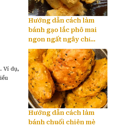
Hướng dẫn cách làm
bánh gạo lắc phô mai
ngon ngất ngây chỉ
trong 30 phút 08 / 2026
Ví dụ,
iều
Hướng dẫn cách làm
bánh chuối chiên mè