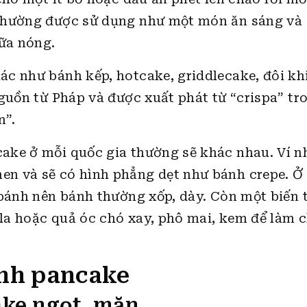
 thường được sử dụng như một món ăn sáng và
sữa nóng.
c như bánh kếp, hotcake, griddlecake, đôi kh
guồn từ Pháp và được xuất phát từ “crispa” tr
n”.
ake ở mỗi quốc gia thường sẽ khác nhau. Ví n
n và sẽ có hình phẳng dẹt như bánh crepe. Ở
 bánh nên bánh thường xốp, dày. Còn một biến 
la hoặc quả óc chó xay, phô mai, kem để làm 
ánh pancake
ake ngọt, mặn